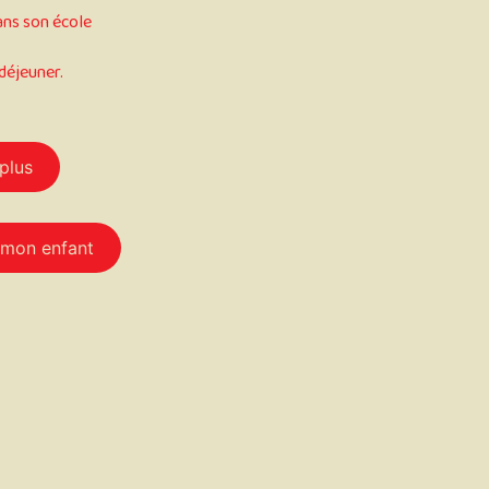
ans son école
déjeuner.
plus
 mon enfant